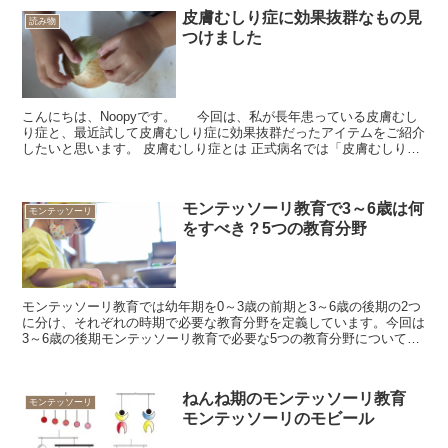
皮膚むしり症に効果抜群なもの見
読み物
つけました
こんにちは、Noopyです。 今回は、私が長年患っている皮膚むし
り症と、最近試して皮膚むしり症に効果抜群だったアイテムをご紹介
したいと思います。 皮膚むしり症とは 正式病名では「皮膚むしり
症」ですが「自傷皮膚症」や「強迫性皮膚摘み取...
モンテッソーリ教育で3～6歳は何
モンテッソーリ
をすべき？5つの教育分野
モンテッソーリ教育では幼年期を0～3歳の前期と3～6歳の後期の2つ
に分け、それぞれの時期で必要な教育分野を定義しています。今回は
3～6歳の後期モンテッソーリ教育で必要な5つの教育分野についてま
とめました。 後期モンテッソーリ教育とは ...
ねんね期のモンテッソーリ教育
モンテッソーリ
モンテッソーリのモビール