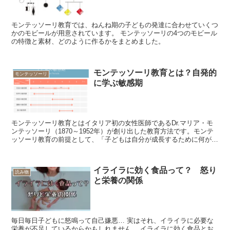
モンテッソーリ教育では、ねんね期の子どもの発達に合わせていくつ
かのモビールが用意されています。 モンテッソーリの4つのモビール
の特徴と素材、どのように作るかをまとめました。
モンテッソーリ教育とは？自発的
モンテッソーリ
に学ぶ敏感期
モンテッソーリ教育とはイタリア初の女性医師であるDr.マリア・モ
ンテッソーリ（1870～1952年）が創り出した教育方法です。モンテ
ッソーリ教育の前提として、「子どもは自分が成長するために何が必
要か生まれながらに知っている」「自分で学ぶ力を...
イライラに効く食品って？ 怒り
読み物
と栄養の関係
毎日毎日子どもに怒鳴って自己嫌悪… 実はそれ、イライラに必要な
栄養が不足しているからかもしれません。 イライラに効く食品とお