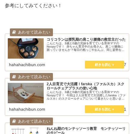
参考にしてみてください！
コリコランは授乳期の肩こり腰痛の救世主だった
こんにちは、3歳と0歳の兄妹を育てている育休ママの
Noopyです！ 赤ちゃん育児中のお母さん、肩こり腰痛に
困っていませんか？毎日の抱っこやおんぶ、同じ姿勢をず
っと続ける授乳と、育児中は肩こりや腰痛がおきがきな要
素が盛りだくさんですよね。私...
hahahachibun.com
2019.06.27
2人目育児で大活躍！farska（ファルスカ）スク
ロールチェアプラスの使い心地
こんにちは、3歳と0歳の兄妹を育てている育休ママの
Noopyです！ 今回は２人目育児で大活躍したfarska（ファ
ルスカ）のスクロールチェアについて書きたいと思いま
す。 farska（ファルスカ）スクロールチェアプラスの特徴
出典：fars...
hahahachibun.com
2019.06.21
ねんね期のモンテッソーリ教育 モンテッソーリ
のモビール