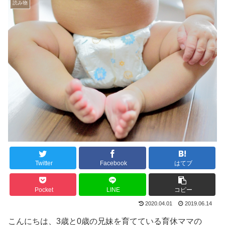
読み物
Twitter
Facebook
はてブ
Pocket
LINE
コピー
2020.04.01
2019.06.14
こんにちは、3歳と0歳の兄妹を育てている育休ママの