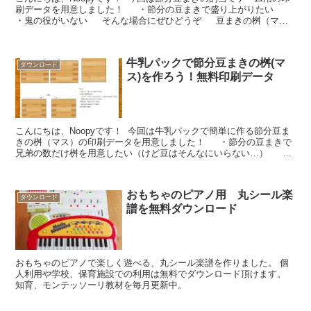
刷データを用意しました！ ・節分の豆まきで盛り上がりたい
・鬼の役がいない そんな場合にぜひどうぞ 豆まきの桝（マ
ス）はこちらから 非商用での印...
牛乳パックで節分豆まきの桝(マ
ダウンロード
ス)を作ろう！無料印刷データ
こんにちは、Noopyです！ 今回は牛乳パックで簡単に作る節分豆ま
きの桝（マス）の印刷データを用意しました！ ・節分の豆まきで
兄弟の数だけ桝を用意したい（けど豆はそんなにいらない…） ・
豆だけ買って桝がない！ そんな場合...
おもちゃのピアノ用 丸シール楽
ダウンロード
譜を無料ダウンロード
おもちゃのピアノで楽しく遊べる、丸シール楽譜を作りました。 個
人利用や学校、保育施設での利用は無料でダウンロード頂けます。
知育、モンテッソーリ教材を毎月更新中。