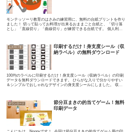
モンテッソーリ教育のはさみの練習用に、無料の台紙プリントを作り
ました！ 切って貼ってお料理が出来るおままごと台紙と、「切り落
とし」「直線切り」「曲線切り」が練習できる台紙です。 個人利用
や学校、保育施設での利用は無料でダウンロードして頂けます。 モ
ンテッソーリ教材を毎月更新中。
印刷するだけ！身支度シール（収
お片付け育
納ラベル）の無料ダウンロード
100均のラベルに印刷するだけ！身支度シール（収納ラベル）の印刷
データを無料ダウンロードできます。 ひらがな入りで分かりやすい
＆シンプルでおしゃれなデザインの身支度シールにしました。 収納
ラベルで示す事で子どもが自分で身支度できるようサポートします。
節分豆まきの的当てゲーム！無料
ダウンロード
印刷データ
こんにちは、Noopyです！ 今回は節分豆まきの的当てゲーム用の印