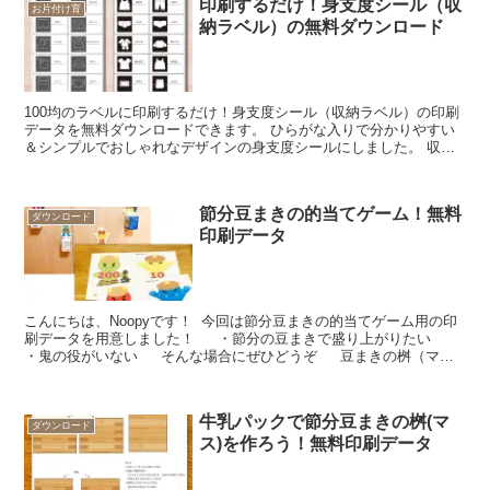
印刷するだけ！身支度シール（収
お片付け育
納ラベル）の無料ダウンロード
100均のラベルに印刷するだけ！身支度シール（収納ラベル）の印刷
データを無料ダウンロードできます。 ひらがな入りで分かりやすい
＆シンプルでおしゃれなデザインの身支度シールにしました。 収納
ラベルで示す事で子どもが自分で身支度できるようサポートします。
節分豆まきの的当てゲーム！無料
ダウンロード
印刷データ
こんにちは、Noopyです！ 今回は節分豆まきの的当てゲーム用の印
刷データを用意しました！ ・節分の豆まきで盛り上がりたい
・鬼の役がいない そんな場合にぜひどうぞ 豆まきの桝（マ
ス）はこちらから 非商用での印...
牛乳パックで節分豆まきの桝(マ
ダウンロード
ス)を作ろう！無料印刷データ