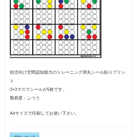
幼児向け空間認知能力のトレーニング用丸シール貼りプリン
ト
3×3マスでシールが5枚です。
難易度：ふつう
A4サイズで印刷して
お使い下さい。
ダウンロード